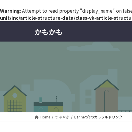
Warning
: Attempt to read property "display_name" on fals
unit/inc/article-structure-data/class-vk-article-struct
コ
ナ
かもかも
ン
ビ
テ
ゲ
ン
ー
ツ
シ
へ
ョ
ス
ン
キ
に
ッ
移
プ
動
Home
つぶやき
Bar hero’sのカラフルドリンク