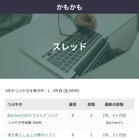
コ
ナ
かもかも
ン
ビ
テ
ゲ
ン
ー
ツ
シ
へ
ョ
ス
ン
スレッド
キ
に
ッ
移
プ
動
3件のつぶやきを表示中 - 1 - 3件目 (全3件中)
つぶやき
返信
投稿
最新の投稿
Bar hero’sのカラフルドリンク
0
2
3年、 6ヶ月前
つぶやき作成者:
BAME
Bar Hero's
焼き鳥くしよしの豚のハラミ
0
1
3年、 6ヶ月前