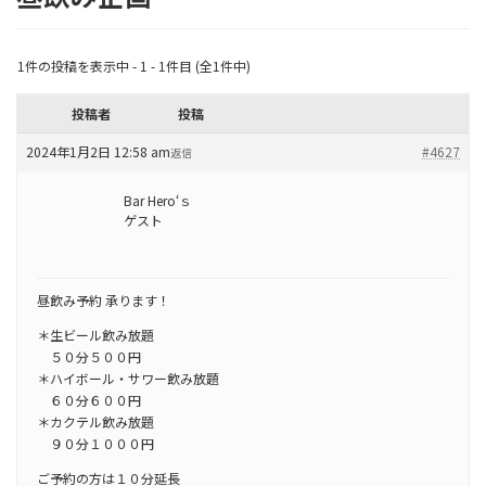
1件の投稿を表示中 - 1 - 1件目 (全1件中)
投稿者
投稿
2024年1月2日 12:58 am
#4627
返信
Bar Hero‘ｓ
ゲスト
昼飲み予約 承ります！
＊生ビール飲み放題
５０分５００円
＊ハイボール・サワー飲み放題
６０分６００円
＊カクテル飲み放題
９０分１０００円
ご予約の方は１０分延長