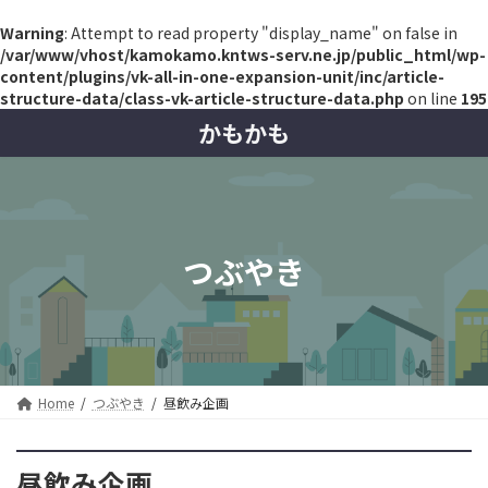
Warning
: Attempt to read property "display_name" on false in
/var/www/vhost/kamokamo.kntws-serv.ne.jp/public_html/wp-
content/plugins/vk-all-in-one-expansion-unit/inc/article-
structure-data/class-vk-article-structure-data.php
on line
195
コ
ナ
かもかも
ン
ビ
テ
ゲ
ン
ー
ツ
シ
へ
ョ
ス
ン
つぶやき
キ
に
ッ
移
プ
動
Home
つぶやき
昼飲み企画
昼飲み企画