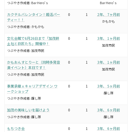
つぶやき作成者:
Bar Hero‘ｓ
Bar Hero‘ｓ
カクテルバレンタイン！婚活パー
0
1
2年、 7ヶ月前
ティー！！
かもかも
つぶやき作成者:
かもかも
文化会館で6月26日まで「加茂耕
0
1
3年、 1ヶ月前
土社と巨匠たち」開催中！
加茂市民
つぶやき作成者:
加茂市民
かもおんすとりーと（同時多発音
0
1
3年、 1ヶ月前
楽イベント）本日です！
加茂市民
つぶやき作成者:
加茂市民
事業承継ｘキャリアデザイン ワ
0
1
3年、 5ヶ月前
ークショップ
醸し隊
つぶやき作成者:
醸し隊
加茂の美味しいを届けよう
0
1
3年、 6ヶ月前
つぶやき作成者:
醸し隊
醸し隊
もちつき会
0
1
3年、 6ヶ月前