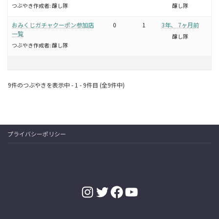
つぶやき作成者:
醸し隊
醸し隊
おみくじガチャクーポン参加店
0
1
3年、 7ヶ月前
一覧
醸し隊
つぶやき作成者:
醸し隊
9件のつぶやきを表示中 - 1 - 9件目 (全9件中)
プライバシーポリシー
Instagram
Twitter
Facebook
YouTube