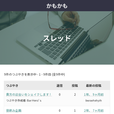
コ
ナ
かもかも
ン
ビ
テ
ゲ
ン
ー
ツ
シ
へ
ョ
ス
ン
スレッド
キ
に
ッ
移
プ
動
9件のつぶやきを表示中 - 1 - 9件目 (全9件中)
つぶやき
返信
投稿
最新の投稿
貴方の出会いをシェイクします！
0
2
1年、 9ヶ月前
つぶやき作成者:
Bar Hero‘ｓ
bwswhxhyih
昼飲み企画
0
1
2年、 7ヶ月前