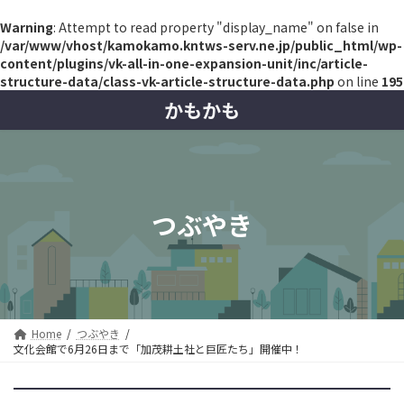
Warning
: Attempt to read property "display_name" on false in
/var/www/vhost/kamokamo.kntws-serv.ne.jp/public_html/wp-
content/plugins/vk-all-in-one-expansion-unit/inc/article-
structure-data/class-vk-article-structure-data.php
on line
195
コ
ナ
かもかも
ン
ビ
テ
ゲ
ン
ー
ツ
シ
へ
ョ
ス
ン
つぶやき
キ
に
ッ
移
プ
動
Home
つぶやき
文化会館で6月26日まで「加茂耕土社と巨匠たち」開催中！