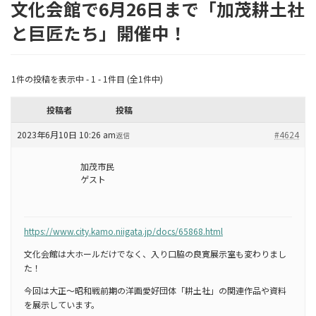
文化会館で6月26日まで「加茂耕土社
と巨匠たち」開催中！
1件の投稿を表示中 - 1 - 1件目 (全1件中)
投稿者
投稿
2023年6月10日 10:26 am
#4624
返信
加茂市民
ゲスト
https://www.city.kamo.niigata.jp/docs/65868.html
文化会館は大ホールだけでなく、入り口脇の良寛展示室も変わりまし
た！
今回は大正〜昭和戦前期の洋画愛好団体「耕土社」の関連作品や資料
を展示しています。