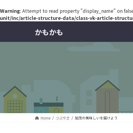
Warning
: Attempt to read property "display_name" on fals
unit/inc/article-structure-data/class-vk-article-struct
コ
ナ
かもかも
ン
ビ
テ
ゲ
ン
ー
ツ
シ
へ
ョ
ス
ン
キ
に
ッ
移
プ
動
Home
つぶやき
加茂の美味しいを届けよう