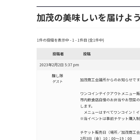
加茂の美味しいを届けよ
1件の投稿を表示中 - 1 - 1件目 (全1件中)
投稿者
投稿
2023年2月2日 5:37 pm
醸し隊
加茂商工会議所からのお知らせです
ゲスト
ワンコインテイクアウトメニュー販
市内飲食店自慢のお弁当やお惣菜
します。
メニューはすべてワンコイン！イ
※当イベントは事前チケット購入制
チケット販売日（場所／加茂商工会
2月3日（金）10：00～19：00