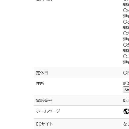
9時
〇
9時
〇
9時
〇
9時
〇
9時
〇
9時
定休日
〇
住所
新
G
電話番号
02
ホームページ
ECサイト
な