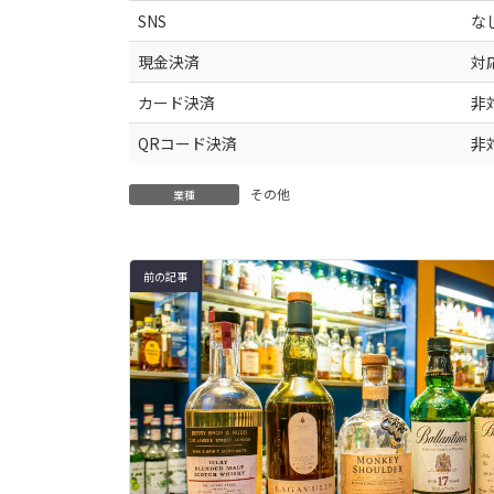
SNS
な
現金決済
対
カード決済
非
QRコード決済
非
その他
業種
前の記事