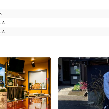
し
応
対応
対応