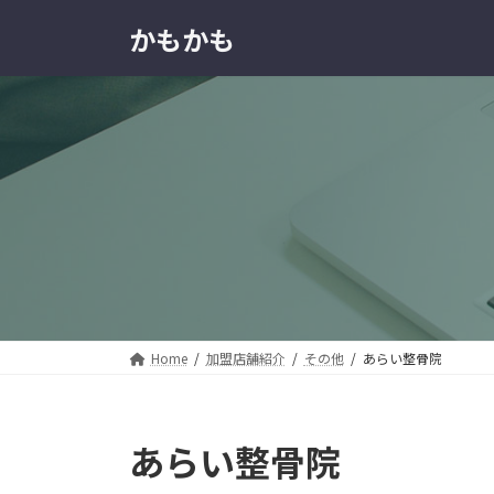
コ
ナ
かもかも
ン
ビ
テ
ゲ
ン
ー
ツ
シ
へ
ョ
ス
ン
キ
に
ッ
移
プ
動
Home
加盟店舗紹介
その他
あらい整骨院
あらい整骨院