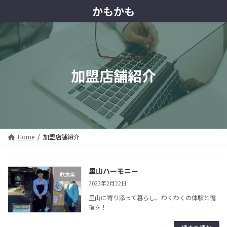
コ
ナ
かもかも
ン
ビ
テ
ゲ
ン
ー
ツ
シ
へ
ョ
ス
ン
加盟店舗紹介
キ
に
ッ
移
プ
動
Home
加盟店舗紹介
里山ハーモニー
飲食業
2023年2月22日
里山に寄り添って暮らし、わくわくの体験と循
環を！