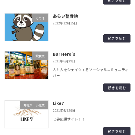
続きを読む
あらい整骨院
その他
2022年12月15日
続きを読む
Bar Hero's
飲食業
2021年6月29日
人と人をシェイクするソーシャルコミュニティ
バー
続きを読む
Like7
卸売り・小売業
2021年6月29日
七谷応援サイト！！
続きを読む