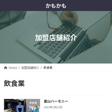
コ
ナ
かもかも
ン
ビ
テ
ゲ
ン
ー
ツ
シ
へ
ョ
ス
ン
加盟店舗紹介
キ
に
ッ
移
プ
動
Home
加盟店舗紹介
飲食業
飲食業
里山ハーモニー
飲食業
2023年2月22日