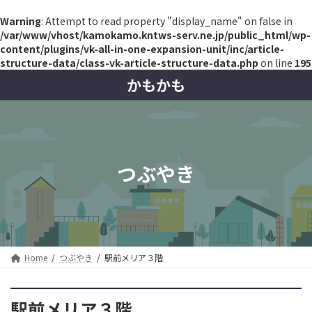
Warning
: Attempt to read property "display_name" on false in
/var/www/vhost/kamokamo.kntws-serv.ne.jp/public_html/wp-
content/plugins/vk-all-in-one-expansion-unit/inc/article-
structure-data/class-vk-article-structure-data.php
on line
195
コ
ナ
かもかも
ン
ビ
テ
ゲ
ン
ー
ツ
シ
へ
ョ
ス
ン
つぶやき
キ
に
ッ
移
プ
動
Home
つぶやき
駅前メリア３階
駅前メリア３階