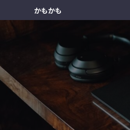
コ
ナ
かもかも
ン
ビ
テ
ゲ
ン
ー
ツ
シ
へ
ョ
ス
ン
キ
に
ッ
移
プ
動