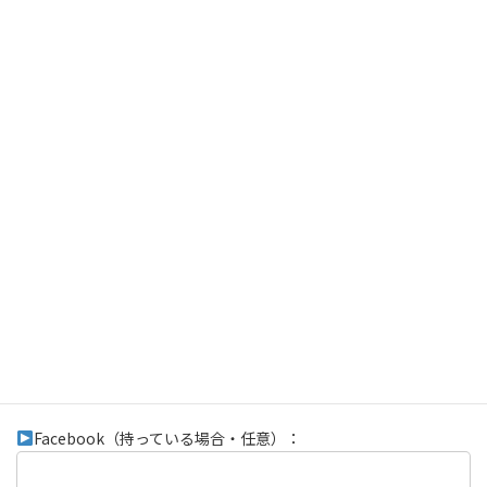
（入力例：kamokamo@example.com）
ホームページアドレス（半角英数・任意）
（入力例：https://www.kamokamo.hoge/）
ECサイトアドレス（任意）：
（入力例：https://shop.kamokamo.hoge/）
□基本情報入力（3/4）
Facebook（持っている場合・任意）：