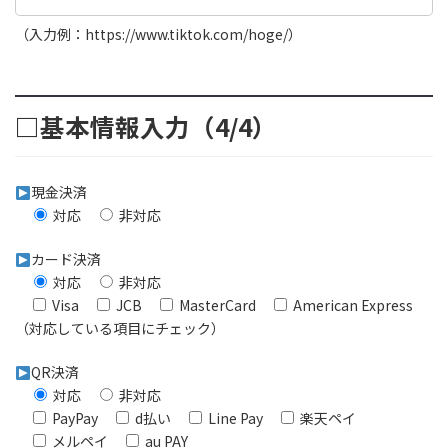
（入力例：https://www.tiktok.com/hoge/）
□基本情報入力（4/4）
現金決済
対応
非対応
カード決済
対応
非対応
Visa
JCB
MasterCard
American Express
（対応している項目にチェック）
QR決済
対応
非対応
PayPay
d払い
Line Pay
楽天ペイ
メルペイ
au PAY