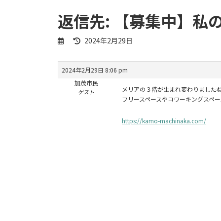
返信先: 【募集中】
最
2024年2月29日
終
更
新
2024年2月29日 8:06 pm
日
加茂市民
時
メリアの３階が生まれ変わりました
ゲスト
:
フリースペースやコワーキングスペ
https://kamo-machinaka.com/