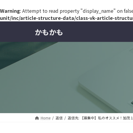
Warning
: Attempt to read property "display_name" on fals
unit/inc/article-structure-data/class-vk-article-struct
コ
ナ
かもかも
ン
ビ
テ
ゲ
ン
ー
ツ
シ
へ
ョ
ス
ン
キ
に
ッ
移
プ
動
Home
返信
返信先: 【募集中】私のオススメ！加茂