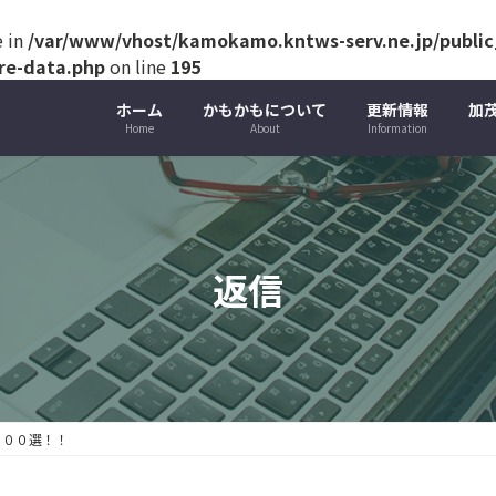
e in
/var/www/vhost/kamokamo.kntws-serv.ne.jp/public_
ure-data.php
on line
195
ホーム
かもかもについて
更新情報
加
Home
About
Information
返信
１００選！！