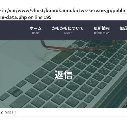
e in
/var/www/vhost/kamokamo.kntws-serv.ne.jp/public_
ure-data.php
on line
195
ホーム
かもかもについて
更新情報
加
Home
About
Information
返信
１００選！！