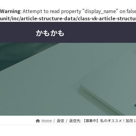
Warning
: Attempt to read property "display_name" on fals
unit/inc/article-structure-data/class-vk-article-struct
コ
ナ
かもかも
ン
ビ
テ
ゲ
ン
ー
ツ
シ
へ
ョ
ス
ン
キ
に
ッ
移
プ
動
Home
返信
返信先: 【募集中】私のオススメ！加茂