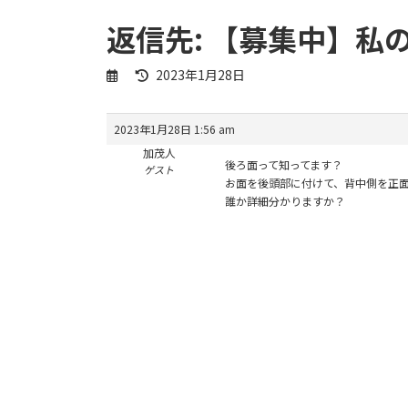
返信先: 【募集中】
最
2023年1月28日
終
更
新
2023年1月28日 1:56 am
日
加茂人
時
後ろ面って知ってます？
ゲスト
:
お面を後頭部に付けて、背中側を正
誰か詳細分かりますか？