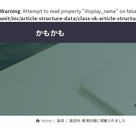
Warning
: Attempt to read property "display_name" on fals
unit/inc/article-structure-data/class-vk-article-struct
コ
ナ
かもかも
ン
ビ
テ
ゲ
ン
ー
ツ
シ
へ
ョ
ス
ン
キ
に
ッ
移
プ
動
Home
返信
返信先: 新潟日報に掲載されました