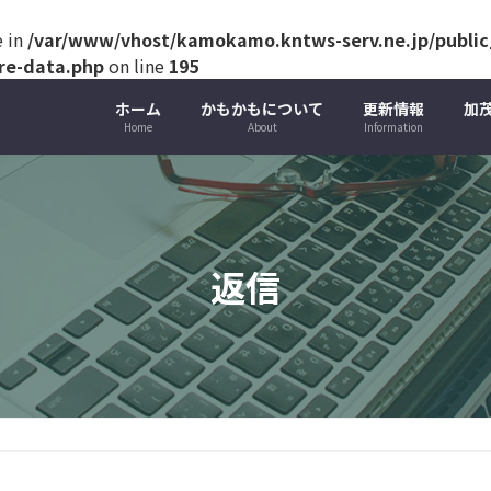
e in
/var/www/vhost/kamokamo.kntws-serv.ne.jp/public_
ure-data.php
on line
195
ホーム
かもかもについて
更新情報
加
Home
About
Information
返信