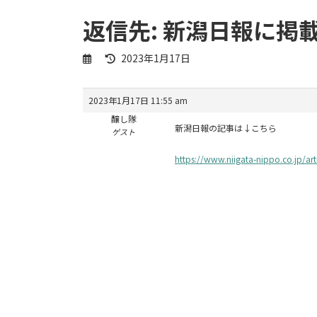
返信先: 新潟日報に掲
最
2023年1月17日
終
更
新
2023年1月17日 11:55 am
日
醸し隊
時
新潟日報の記事は↓こちら
ゲスト
:
https://www.niigata-nippo.co.jp/art